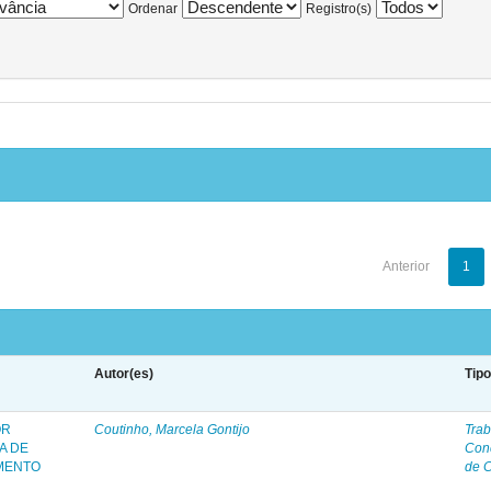
Ordenar
Registro(s)
Anterior
1
Autor(es)
Tip
OR
Coutinho, Marcela Gontijo
Trab
A DE
Con
IMENTO
de 