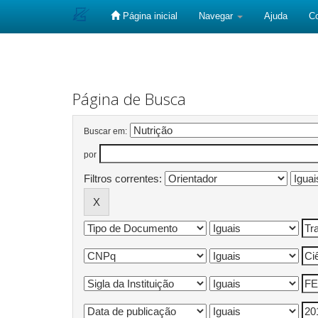
Página inicial
Navegar
Ajuda
C
Skip
navigation
Página de Busca
Buscar em:
por
Filtros correntes: