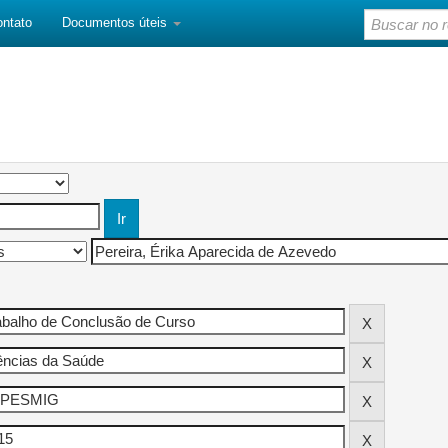
ontato
Documentos úteis