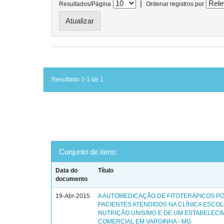
|
Resultados/Página
Ordenar registros por
Resultado 1-1 de 1.
Conjunto de itens:
Data do
Título
documento
19-Abr-2015
A AUTOMEDICAÇÃO DE FITOTERÁPICOS P
PACIENTES ATENDIDOS NA CLÍNICA ESCOL
NUTRIÇÃO UNIS/MG E DE UM ESTABELEC
COMERCIAL EM VARGINHA - MG