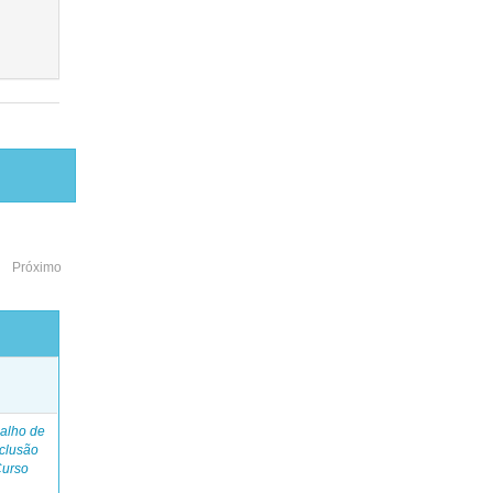
Próximo
o
alho de
clusão
Curso