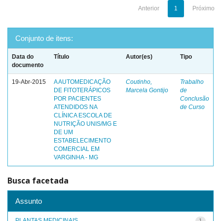
Anterior
1
Próximo
Conjunto de itens:
Data do
Título
Autor(es)
Tipo
documento
19-Abr-2015
A AUTOMEDICAÇÃO
Coutinho,
Trabalho
DE FITOTERÁPICOS
Marcela Gontijo
de
POR PACIENTES
Conclusão
ATENDIDOS NA
de Curso
CLÍNICA ESCOLA DE
NUTRIÇÃO UNIS/MG E
DE UM
ESTABELECIMENTO
COMERCIAL EM
VARGINHA - MG
Busca facetada
Assunto
PLANTAS MEDICINAIS
1