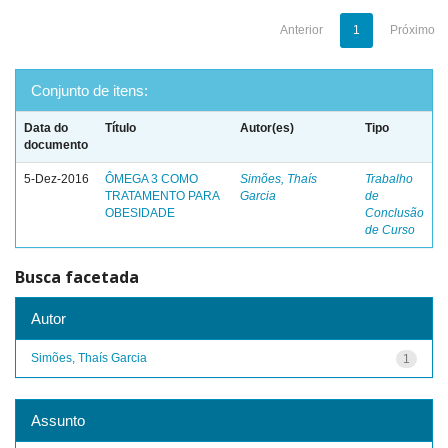
Anterior
1
Próximo
Conjunto de itens:
Data do
Título
Autor(es)
Tipo
documento
5-Dez-2016
ÔMEGA 3 COMO
Simões, Thaís
Trabalho
TRATAMENTO PARA
Garcia
de
OBESIDADE
Conclusão
de Curso
Busca facetada
Autor
Simões, Thaís Garcia
1
Assunto