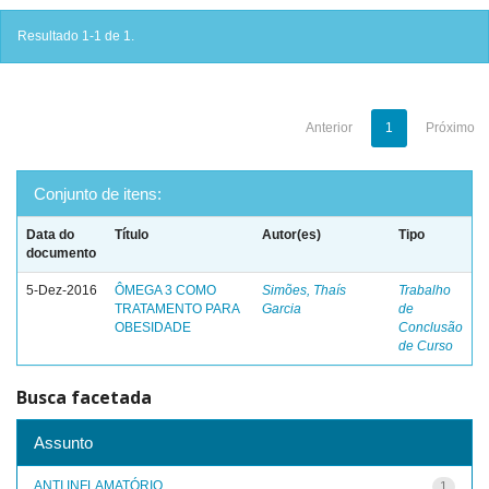
Resultado 1-1 de 1.
Anterior
1
Próximo
Conjunto de itens:
Data do
Título
Autor(es)
Tipo
documento
5-Dez-2016
ÔMEGA 3 COMO
Simões, Thaís
Trabalho
TRATAMENTO PARA
Garcia
de
OBESIDADE
Conclusão
de Curso
Busca facetada
Assunto
ANTI INFLAMATÓRIO
1