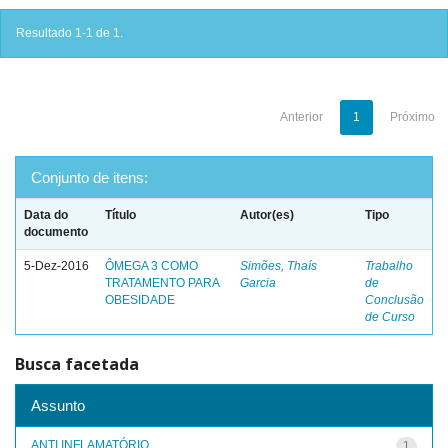
Resultado 1-1 de 1.
Anterior
1
Próximo
Conjunto de itens:
Data do
Título
Autor(es)
Tipo
documento
5-Dez-2016
ÔMEGA 3 COMO
Simões, Thaís
Trabalho
TRATAMENTO PARA
Garcia
de
OBESIDADE
Conclusão
de Curso
Busca facetada
Assunto
ANTI INFLAMATÓRIO
1