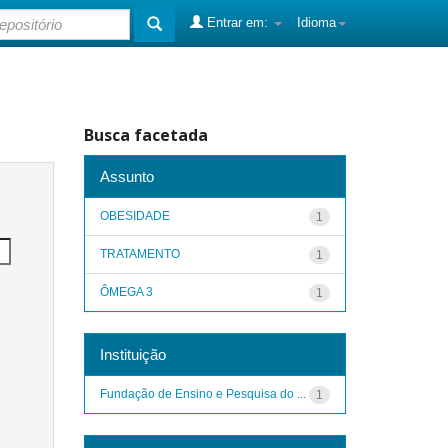
Entrar em:
Idioma
Busca facetada
Assunto
OBESIDADE
1
TRATAMENTO
1
ÔMEGA 3
1
Instituição
Fundação de Ensino e Pesquisa do ...
1