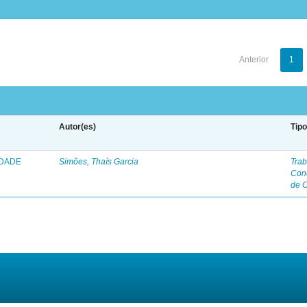
Anterior
1
Autor(es)
Tip
IDADE
Simões, Thaís Garcia
Trab
Con
de 