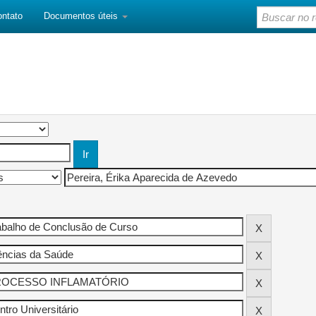
ontato
Documentos úteis