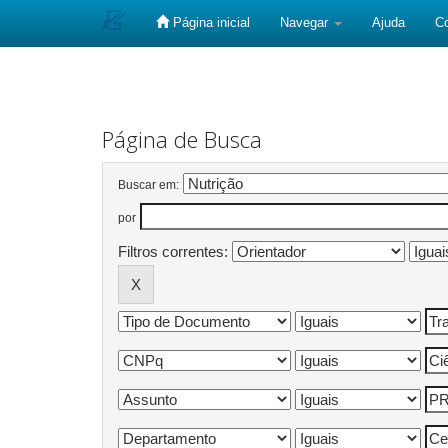
Página inicial
Navegar
Ajuda
C
Skip
navigation
Página de Busca
Buscar em:
por
Filtros correntes: