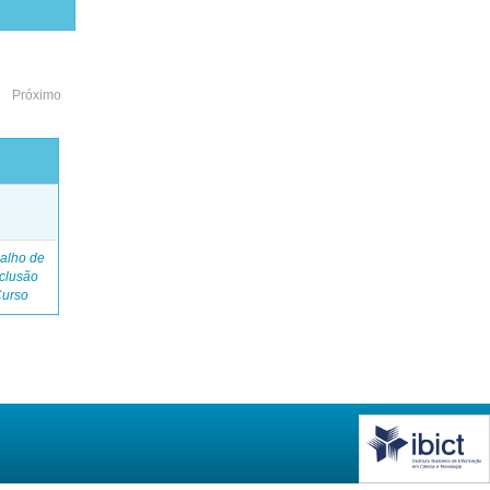
Próximo
o
alho de
clusão
Curso