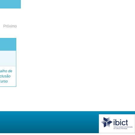
Próximo
o
alho de
clusão
Curso