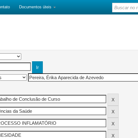
ontato
Documentos úteis