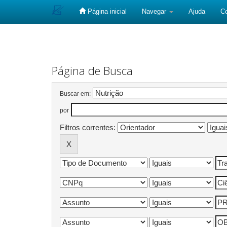
Página inicial
Navegar
Ajuda
C
Skip
navigation
Página de Busca
Buscar em:
por
Filtros correntes: