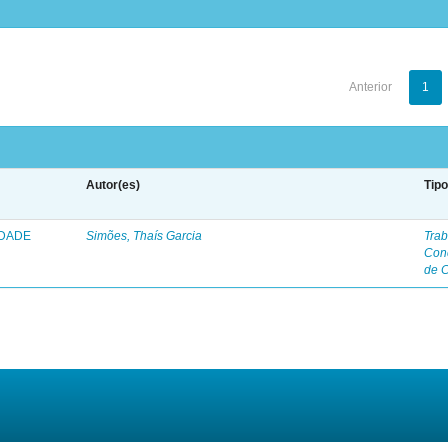
Anterior
1
Autor(es)
Tip
IDADE
Simões, Thaís Garcia
Trab
Con
de 