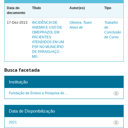
Data do
Título
Autor(es)
Tipo
documento
17-Dez-2013
INCIDÊNCIA DE
Oliveira, Tuani
Trabalho
ANEMIA E USO DE
Alves de
de
OMEPRAZOL EM
Conclusão
PACIENTES
de Curso
ATENDIDOS EM UM
PSF NO MUNICÍPIO
DE PARAGUAÇÚ -
MG
Busca facetada
Instituição
Fundação de Ensino e Pesquisa do ...
1
Data de Disponibilização
2021
1