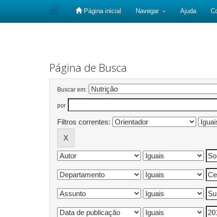
Página inicial
Navegar
Ajuda
C
Skip
navigation
Página de Busca
Buscar em:
por
Filtros correntes: