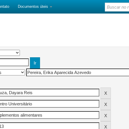
ontato
Documentos úteis