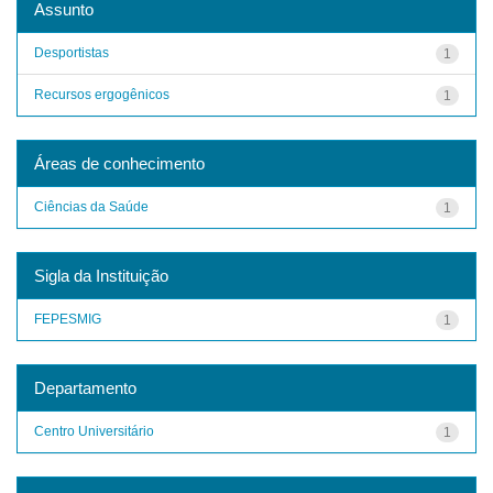
Assunto
Desportistas
1
Recursos ergogênicos
1
Áreas de conhecimento
Ciências da Saúde
1
Sigla da Instituição
FEPESMIG
1
Departamento
Centro Universitário
1