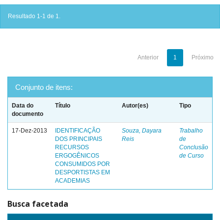
Resultado 1-1 de 1.
Anterior
1
Próximo
Conjunto de itens:
Data do
Título
Autor(es)
Tipo
documento
17-Dez-2013
IDENTIFICAÇÃO
Souza, Dayara
Trabalho
DOS PRINCIPAIS
Reis
de
RECURSOS
Conclusão
ERGOGÊNICOS
de Curso
CONSUMIDOS POR
DESPORTISTAS EM
ACADEMIAS
Busca facetada