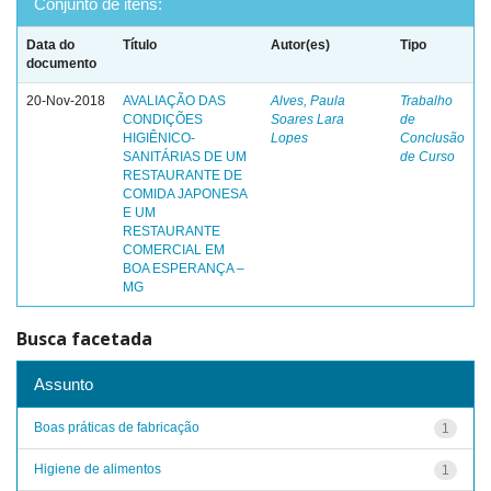
Conjunto de itens:
Data do
Título
Autor(es)
Tipo
documento
20-Nov-2018
AVALIAÇÃO DAS
Alves, Paula
Trabalho
CONDIÇÕES
Soares Lara
de
HIGIÊNICO-
Lopes
Conclusão
SANITÁRIAS DE UM
de Curso
RESTAURANTE DE
COMIDA JAPONESA
E UM
RESTAURANTE
COMERCIAL EM
BOA ESPERANÇA –
MG
Busca facetada
Assunto
Boas práticas de fabricação
1
Higiene de alimentos
1