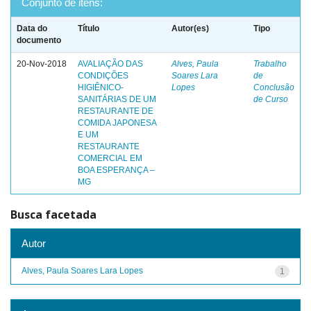
Conjunto de itens:
Data do
Título
Autor(es)
Tipo
documento
20-Nov-2018
AVALIAÇÃO DAS
Alves, Paula
Trabalho
CONDIÇÕES
Soares Lara
de
HIGIÊNICO-
Lopes
Conclusão
SANITÁRIAS DE UM
de Curso
RESTAURANTE DE
COMIDA JAPONESA
E UM
RESTAURANTE
COMERCIAL EM
BOA ESPERANÇA –
MG
Busca facetada
Autor
Alves, Paula Soares Lara Lopes
1