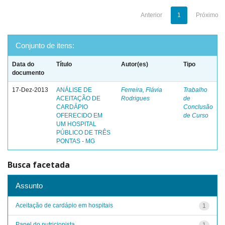
Anterior
1
Próximo
Conjunto de itens:
Data do
Título
Autor(es)
Tipo
documento
17-Dez-2013
ANÁLISE DE
Ferreira, Flávia
Trabalho
ACEITAÇÃO DE
Rodrigues
de
CARDÁPIO
Conclusão
OFERECIDO EM
de Curso
UM HOSPITAL
PÚBLICO DE TRÊS
PONTAS - MG
Busca facetada
Assunto
Aceitação de cardápio em hospitais
1
Papel do nutricionista
1