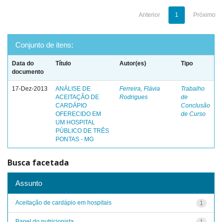
Anterior
1
Próximo
Conjunto de itens:
Data do
Título
Autor(es)
Tipo
documento
17-Dez-2013
ANÁLISE DE
Ferreira, Flávia
Trabalho
ACEITAÇÃO DE
Rodrigues
de
CARDÁPIO
Conclusão
OFERECIDO EM
de Curso
UM HOSPITAL
PÚBLICO DE TRÊS
PONTAS - MG
Busca facetada
Assunto
Aceitação de cardápio em hospitais
1
Papel do nutricionista
1