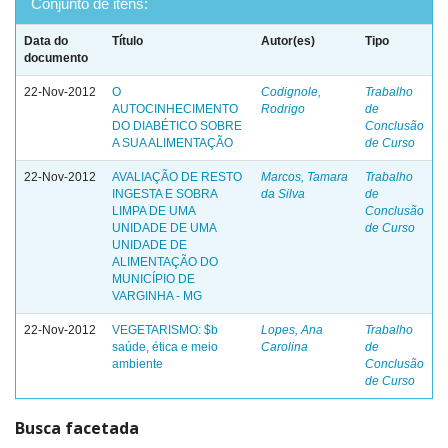
Conjunto de itens:
Data do
Título
Autor(es)
Tipo
documento
22-Nov-2012
O
Codignole,
Trabalho
AUTOCINHECIMENTO
Rodrigo
de
DO DIABÉTICO SOBRE
Conclusão
A SUA ALIMENTAÇÃO
de Curso
22-Nov-2012
AVALIAÇÃO DE RESTO
Marcos, Tamara
Trabalho
INGESTA E SOBRA
da Silva
de
LIMPA DE UMA
Conclusão
UNIDADE DE UMA
de Curso
UNIDADE DE
ALIMENTAÇÃO DO
MUNICÍPIO DE
VARGINHA - MG
22-Nov-2012
VEGETARISMO: $b
Lopes, Ana
Trabalho
saúde, ética e meio
Carolina
de
ambiente
Conclusão
de Curso
Busca facetada