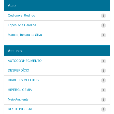
Autor
Codignole, Rodrigo
1
Lopes, Ana Carolina
1
Marcos, Tamara da Silva
1
Assunto
AUTOCONHECIMENTO
1
DESPERDÍCIO
1
DIABETES MELLITUS
1
HIPERGLICEMIA
1
Meio Ambiente
1
RESTO INGESTA
1