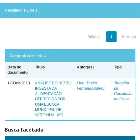
Resultado 1-1 de 1.
Anterior
1
Próximo
Conjunto de itens:
Data do
Título
Autor(es)
Tipo
documento
17-Dez-2013
ANÁLISE DO RESTO
Fiori, Thaila
Trabalho
INGESTA DA
Fernanda Abreu
de
ALIMENTAÇÃO
Conclusão
OFERECIDA POR
de Curso
UMA ESCOLA
MUNICIPAL DE
VARGINHA - MG
Busca facetada