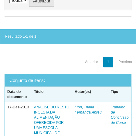
Resultado 1-1 de 1.
Anterior
1
Próximo
Conjunto de itens:
Data do
Título
Autor(es)
Tipo
documento
17-Dez-2013
ANÁLISE DO RESTO
Fiori, Thaila
Trabalho
INGESTA DA
Fernanda Abreu
de
ALIMENTAÇÃO
Conclusão
OFERECIDA POR
de Curso
UMA ESCOLA
MUNICIPAL DE