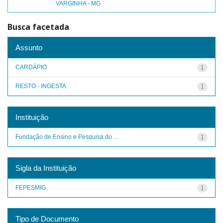
VARGINHA - MG
Busca facetada
Assunto
CARDÁPIO
1
RESTO - INGESTA
1
Instituição
Fundação de Ensino e Pesquisa do ...
1
Sigla da Instituição
FEPESMIG
1
Tipo de Documento