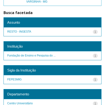
VARGINHA - MG
Busca facetada
Assunto
RESTO - INGESTA
1
Instituição
Fundação de Ensino e Pesquisa do ...
1
Sigla da Instituição
FEPESMIG
1
Departamento
Centro Universitário
1