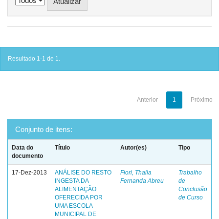
Resultado 1-1 de 1.
Anterior
1
Próximo
Conjunto de itens:
Data do
Título
Autor(es)
Tipo
documento
17-Dez-2013
ANÁLISE DO RESTO
Fiori, Thaila
Trabalho
INGESTA DA
Fernanda Abreu
de
ALIMENTAÇÃO
Conclusão
OFERECIDA POR
de Curso
UMA ESCOLA
MUNICIPAL DE