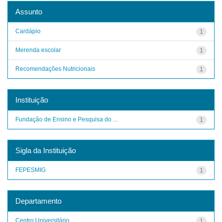
Assunto
Cardápio
1
Merenda escolar
1
Recomendações Nutricionais
1
Instituição
Fundação de Ensino e Pesquisa do ...
1
Sigla da Instituição
FEPESMIG
1
Departamento
Centro Universitário
1