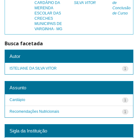
CARDÁPIO DA
SILVA VITOR
de
MERENDA
Conclusão
ESCOLAR DAS
de Curso
CRECHES
MUNICIPAIS DE
VARGINHA - MG
Busca facetada
Autor
ISTELIANE DA SILVA VITOR
1
Assunto
Cardápio
1
Recomendações Nutricionais
1
Sigla da Instituição