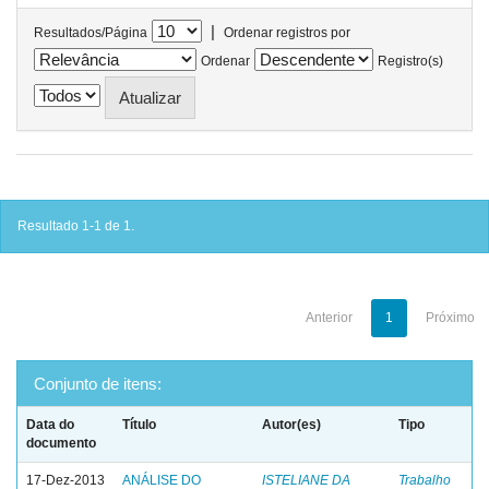
|
Resultados/Página
Ordenar registros por
Ordenar
Registro(s)
Resultado 1-1 de 1.
Anterior
1
Próximo
Conjunto de itens:
Data do
Título
Autor(es)
Tipo
documento
17-Dez-2013
ANÁLISE DO
ISTELIANE DA
Trabalho