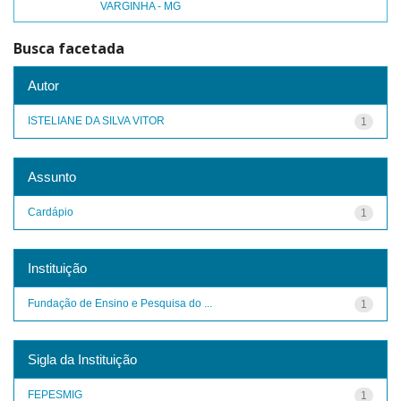
VARGINHA - MG
Busca facetada
Autor
ISTELIANE DA SILVA VITOR
1
Assunto
Cardápio
1
Instituição
Fundação de Ensino e Pesquisa do ...
1
Sigla da Instituição
FEPESMIG
1