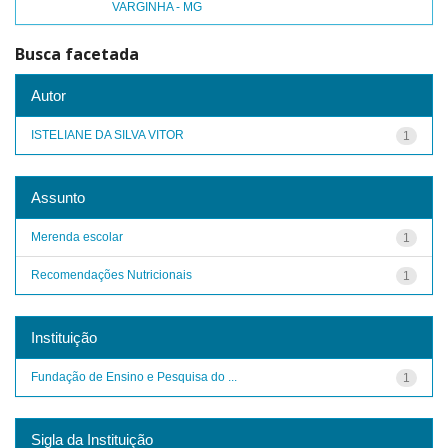
VARGINHA - MG
Busca facetada
Autor
ISTELIANE DA SILVA VITOR
1
Assunto
Merenda escolar
1
Recomendações Nutricionais
1
Instituição
Fundação de Ensino e Pesquisa do ...
1
Sigla da Instituição