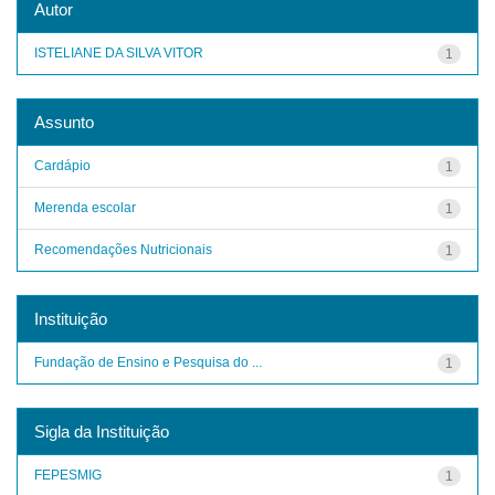
Autor
ISTELIANE DA SILVA VITOR
1
Assunto
Cardápio
1
Merenda escolar
1
Recomendações Nutricionais
1
Instituição
Fundação de Ensino e Pesquisa do ...
1
Sigla da Instituição
FEPESMIG
1