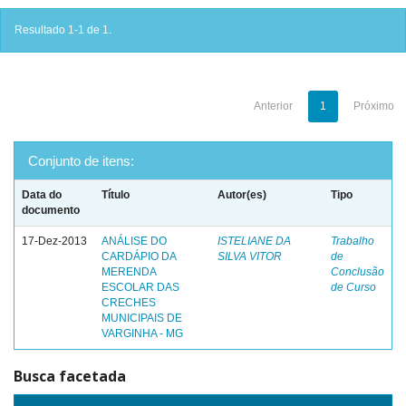
Resultado 1-1 de 1.
Anterior
1
Próximo
Conjunto de itens:
Data do
Título
Autor(es)
Tipo
documento
17-Dez-2013
ANÁLISE DO
ISTELIANE DA
Trabalho
CARDÁPIO DA
SILVA VITOR
de
MERENDA
Conclusão
ESCOLAR DAS
de Curso
CRECHES
MUNICIPAIS DE
VARGINHA - MG
Busca facetada