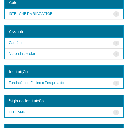
Autor
ISTELIANE DA SILVA VITOR
1
Assunto
Cardápio
1
Merenda escolar
1
Instituição
Fundação de Ensino e Pesquisa do ...
1
Sigla da Instituição
FEPESMIG
1