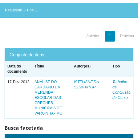
Resultado 1-1 de 1.
Anterior
1
Próximo
Conjunto de itens:
Data do
Título
Autor(es)
Tipo
documento
17-Dez-2013
ANÁLISE DO
ISTELIANE DA
Trabalho
CARDÁPIO DA
SILVA VITOR
de
MERENDA
Conclusão
ESCOLAR DAS
de Curso
CRECHES
MUNICIPAIS DE
VARGINHA - MG
Busca facetada