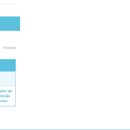
Próximo
o
alho de
clusão
Curso