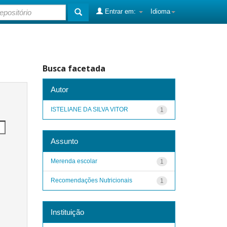
Entrar em:
Idioma
Busca facetada
Autor
ISTELIANE DA SILVA VITOR
1
Assunto
Merenda escolar
1
Recomendações Nutricionais
1
Instituição