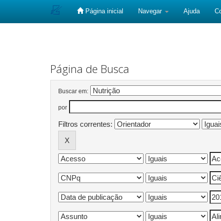
Página inicial
Navegar
Ajuda
C
Skip
navigation
Página de Busca
Buscar em:
por
Filtros correntes: