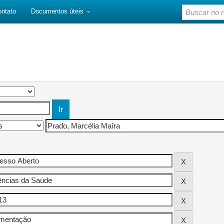
ontato
Documentos úteis