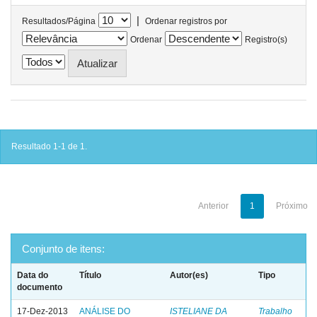
|
Resultados/Página
Ordenar registros por
Ordenar
Registro(s)
Resultado 1-1 de 1.
Anterior
1
Próximo
Conjunto de itens:
Data do
Título
Autor(es)
Tipo
documento
17-Dez-2013
ANÁLISE DO
ISTELIANE DA
Trabalho