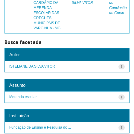
CARDÁPIO DA
SILVA VITOR
de
MERENDA
Conclusão
ESCOLAR DAS
de Curso
CRECHES
MUNICIPAIS DE
VARGINHA - MG
Busca facetada
Autor
ISTELIANE DA SILVA VITOR
1
Assunto
Merenda escolar
1
Instituição
Fundação de Ensino e Pesquisa do ...
1