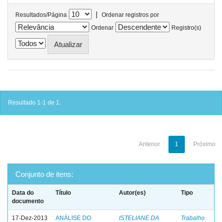
|
Resultados/Página
Ordenar registros por
Ordenar
Registro(s)
Resultado 1-1 de 1.
Anterior
1
Próximo
Conjunto de itens:
Data do
Título
Autor(es)
Tipo
documento
17-Dez-2013
ANÁLISE DO
ISTELIANE DA
Trabalho