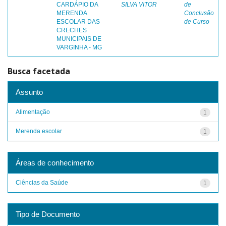
CARDÁPIO DA
SILVA VITOR
de
MERENDA
Conclusão
ESCOLAR DAS
de Curso
CRECHES
MUNICIPAIS DE
VARGINHA - MG
Busca facetada
Assunto
Alimentação
1
Merenda escolar
1
Áreas de conhecimento
Ciências da Saúde
1
Tipo de Documento