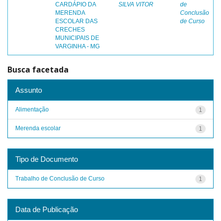
CARDÁPIO DA
SILVA VITOR
de
MERENDA
Conclusão
ESCOLAR DAS
de Curso
CRECHES
MUNICIPAIS DE
VARGINHA - MG
Busca facetada
Assunto
Alimentação
1
Merenda escolar
1
Tipo de Documento
Trabalho de Conclusão de Curso
1
Data de Publicação