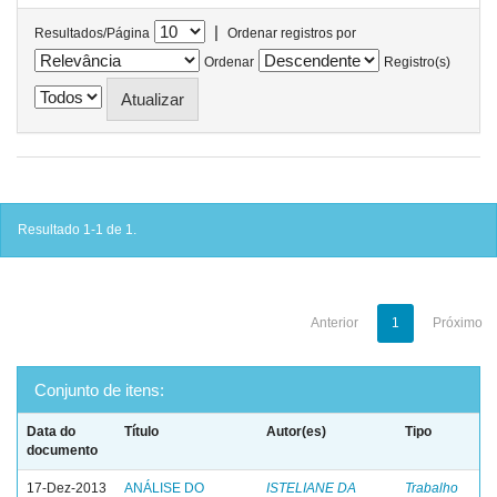
|
Resultados/Página
Ordenar registros por
Ordenar
Registro(s)
Resultado 1-1 de 1.
Anterior
1
Próximo
Conjunto de itens:
Data do
Título
Autor(es)
Tipo
documento
17-Dez-2013
ANÁLISE DO
ISTELIANE DA
Trabalho