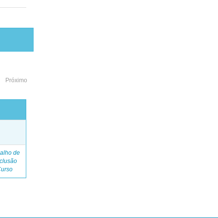
Próximo
o
alho de
clusão
Curso