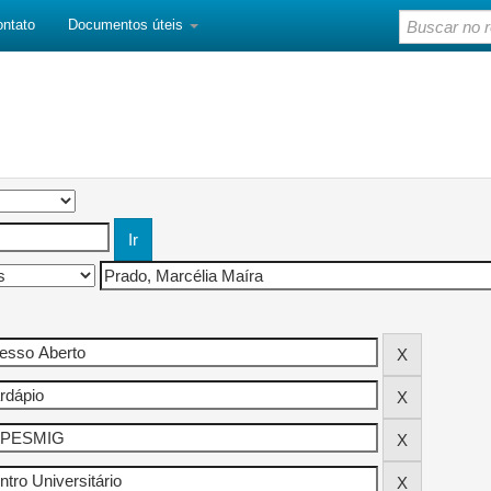
ontato
Documentos úteis