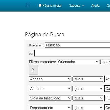
Página inicial
Navegar
Ajuda
C
Skip
navigation
Página de Busca
Buscar em:
por
Filtros correntes: