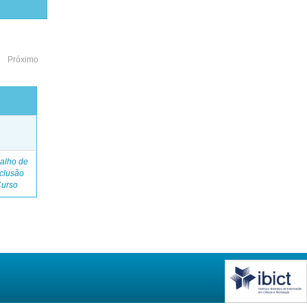
Próximo
o
alho de
clusão
Curso