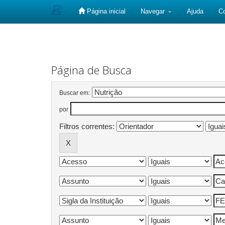
Página inicial
Navegar
Ajuda
C
Skip
navigation
Página de Busca
Buscar em:
por
Filtros correntes: