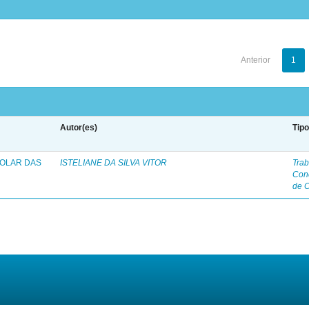
Anterior
1
Autor(es)
Tip
COLAR DAS
ISTELIANE DA SILVA VITOR
Trab
Con
de 