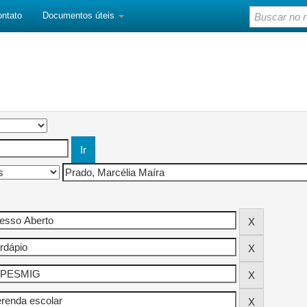
ontato
Documentos úteis