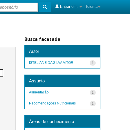
Entrar em:
Idioma
Busca facetada
Autor
ISTELIANE DA SILVA VITOR
1
Assunto
Alimentação
1
Recomendações Nutricionais
1
Áreas de conhecimento