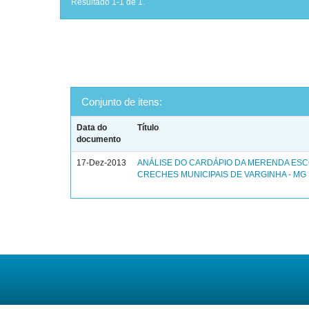
Resultado 1-1 de 1.
Conjunto de itens:
Data do
Título
documento
17-Dez-2013
ANÁLISE DO CARDÁPIO DA MERENDA ES
CRECHES MUNICIPAIS DE VARGINHA - MG