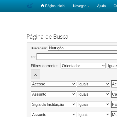
Página inicial
Navegar
Ajuda
C
Skip
navigation
Página de Busca
Buscar em:
por
Filtros correntes: