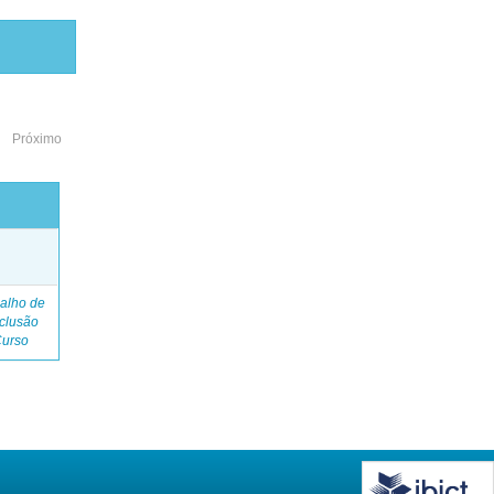
Próximo
o
alho de
clusão
Curso