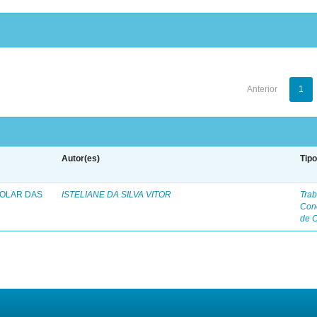
Anterior
1
Autor(es)
Tip
COLAR DAS
ISTELIANE DA SILVA VITOR
Trab
Con
de 