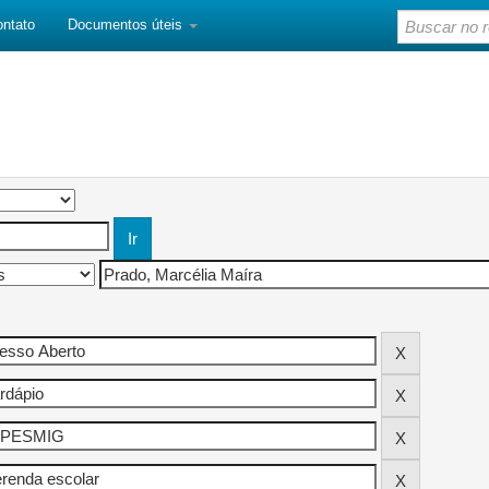
ontato
Documentos úteis