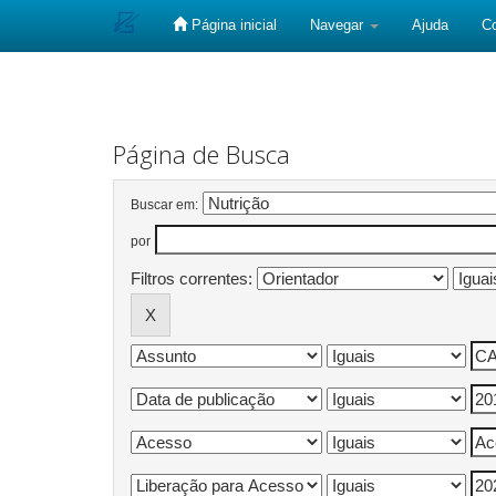
Página inicial
Navegar
Ajuda
C
Skip
navigation
Página de Busca
Buscar em:
por
Filtros correntes: