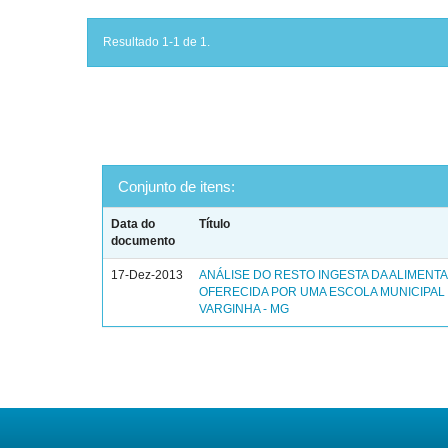
Resultado 1-1 de 1.
Conjunto de itens:
Data do
Título
documento
17-Dez-2013
ANÁLISE DO RESTO INGESTA DA ALIMENT
OFERECIDA POR UMA ESCOLA MUNICIPAL
VARGINHA - MG