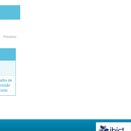
Próximo
o
alho de
clusão
Curso