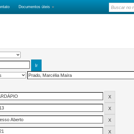
ontato
Documentos úteis