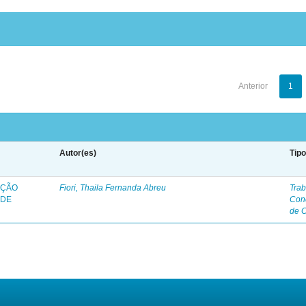
Anterior
1
Autor(es)
Tip
AÇÃO
Fiori, Thaila Fernanda Abreu
Trab
 DE
Con
de 