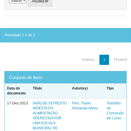
Resultado 1-1 de 1.
Anterior
1
Próximo
Conjunto de itens:
Data do
Título
Autor(es)
Tipo
documento
17-Dez-2013
ANÁLISE DO RESTO
Fiori, Thaila
Trabalho
INGESTA DA
Fernanda Abreu
de
ALIMENTAÇÃO
Conclusão
OFERECIDA POR
de Curso
UMA ESCOLA
MUNICIPAL DE