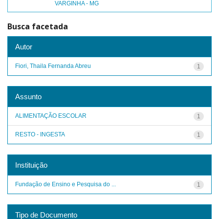
VARGINHA - MG
Busca facetada
Autor
Fiori, Thaila Fernanda Abreu
1
Assunto
ALIMENTAÇÃO ESCOLAR
1
RESTO - INGESTA
1
Instituição
Fundação de Ensino e Pesquisa do ...
1
Tipo de Documento