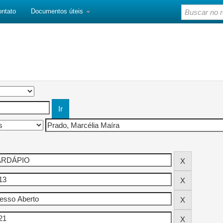
ontato
Documentos úteis