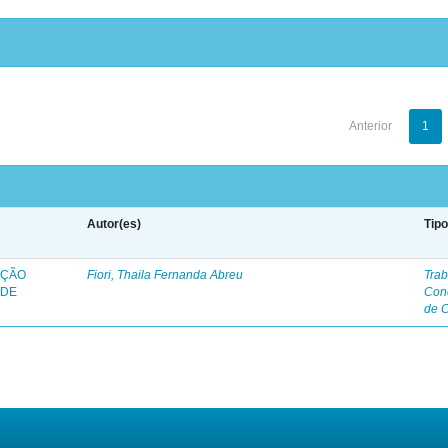
Anterior
1
Autor(es)
Tip
AÇÃO
Fiori, Thaila Fernanda Abreu
Trab
 DE
Con
de 