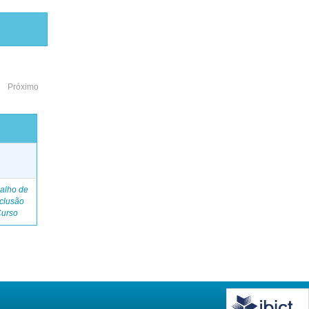
Próximo
o
alho de
clusão
Curso