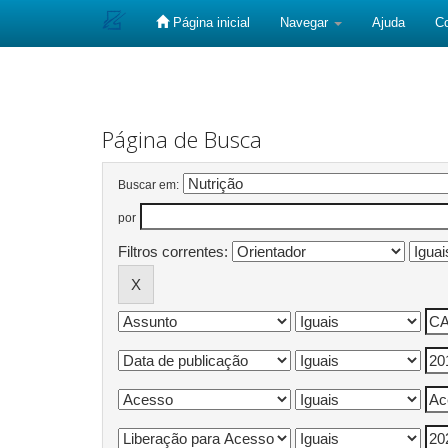
Página inicial
Navegar
Ajuda
C
Skip
navigation
Página de Busca
Buscar em:
por
Filtros correntes: