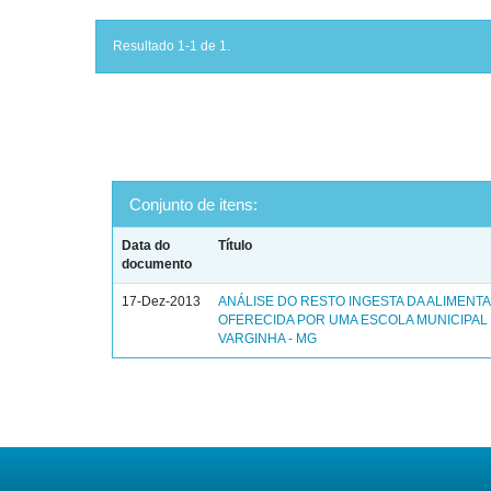
Resultado 1-1 de 1.
Conjunto de itens:
Data do
Título
documento
17-Dez-2013
ANÁLISE DO RESTO INGESTA DA ALIMENT
OFERECIDA POR UMA ESCOLA MUNICIPAL
VARGINHA - MG