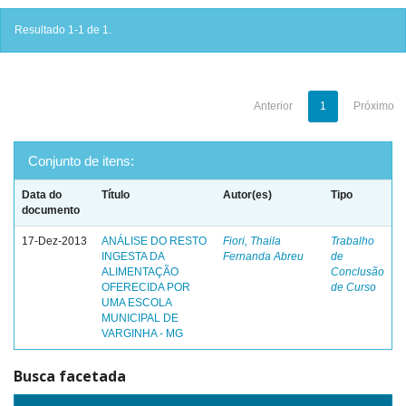
Resultado 1-1 de 1.
Anterior
1
Próximo
Conjunto de itens:
Data do
Título
Autor(es)
Tipo
documento
17-Dez-2013
ANÁLISE DO RESTO
Fiori, Thaila
Trabalho
INGESTA DA
Fernanda Abreu
de
ALIMENTAÇÃO
Conclusão
OFERECIDA POR
de Curso
UMA ESCOLA
MUNICIPAL DE
VARGINHA - MG
Busca facetada