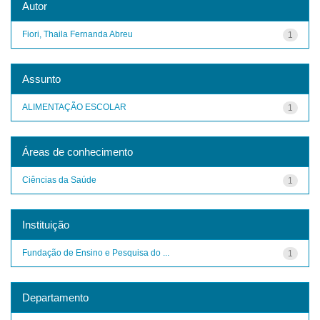
Autor
Fiori, Thaila Fernanda Abreu
1
Assunto
ALIMENTAÇÃO ESCOLAR
1
Áreas de conhecimento
Ciências da Saúde
1
Instituição
Fundação de Ensino e Pesquisa do ...
1
Departamento