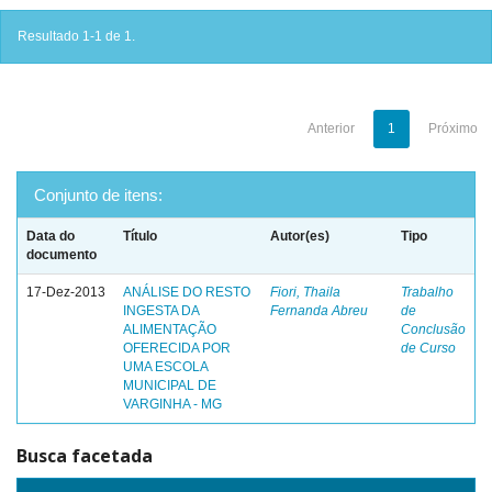
Resultado 1-1 de 1.
Anterior
1
Próximo
Conjunto de itens:
Data do
Título
Autor(es)
Tipo
documento
17-Dez-2013
ANÁLISE DO RESTO
Fiori, Thaila
Trabalho
INGESTA DA
Fernanda Abreu
de
ALIMENTAÇÃO
Conclusão
OFERECIDA POR
de Curso
UMA ESCOLA
MUNICIPAL DE
VARGINHA - MG
Busca facetada