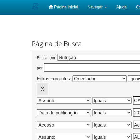
Página inicial
Navegar
Ajuda
C
Skip
navigation
Página de Busca
Buscar em:
por
Filtros correntes: