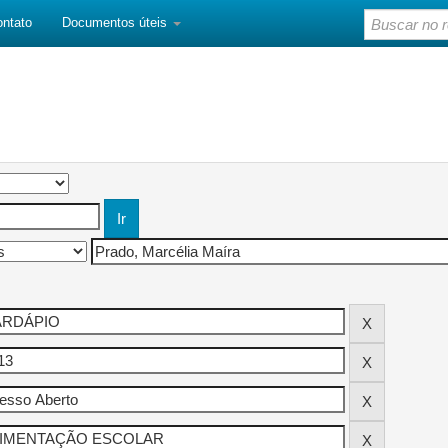
ontato
Documentos úteis