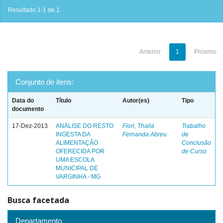
Resultado 1-1 de 1.
Anterior
1
Próximo
Conjunto de itens:
Data do
Título
Autor(es)
Tipo
documento
17-Dez-2013
ANÁLISE DO RESTO
Fiori, Thaila
Trabalho
INGESTA DA
Fernanda Abreu
de
ALIMENTAÇÃO
Conclusão
OFERECIDA POR
de Curso
UMA ESCOLA
MUNICIPAL DE
VARGINHA - MG
Busca facetada
Departamento