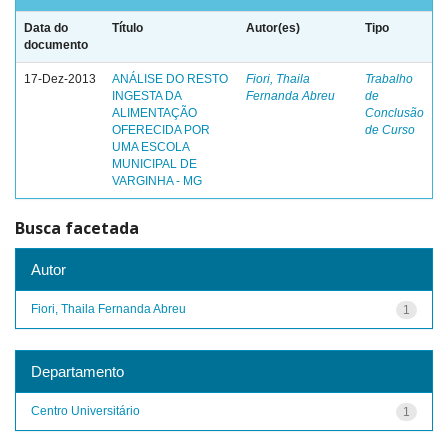
Data do
Título
Autor(es)
Tipo
documento
17-Dez-2013
ANÁLISE DO RESTO
Fiori, Thaila
Trabalho
INGESTA DA
Fernanda Abreu
de
ALIMENTAÇÃO
Conclusão
OFERECIDA POR
de Curso
UMA ESCOLA
MUNICIPAL DE
VARGINHA - MG
Busca facetada
Autor
Fiori, Thaila Fernanda Abreu
1
Departamento
Centro Universitário
1