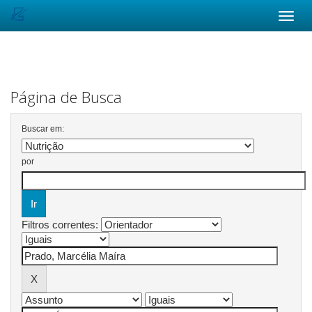
Skip
navigation
Página de Busca
Buscar em:
por
Filtros correntes: