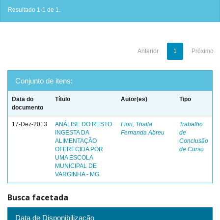
Resultado 1-1 de 1.
Anterior
1
Próximo
Conjunto de itens:
Data do
Título
Autor(es)
Tipo
documento
17-Dez-2013
ANÁLISE DO RESTO
Fiori, Thaila
Trabalho
INGESTA DA
Fernanda Abreu
de
ALIMENTAÇÃO
Conclusão
OFERECIDA POR
de Curso
UMA ESCOLA
MUNICIPAL DE
VARGINHA - MG
Busca facetada
Data de Disponibilização