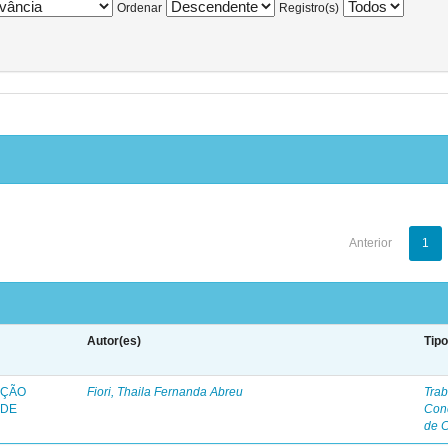
Ordenar
Registro(s)
Anterior
1
Autor(es)
Tip
AÇÃO
Fiori, Thaila Fernanda Abreu
Trab
 DE
Con
de 