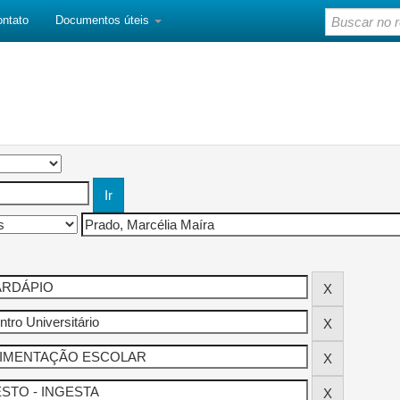
ontato
Documentos úteis