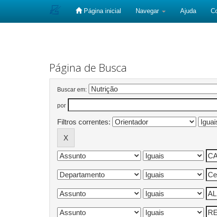
Página inicial
Navegar
Ajuda
C
Skip
navigation
Página de Busca
Buscar em:
por
Filtros correntes: