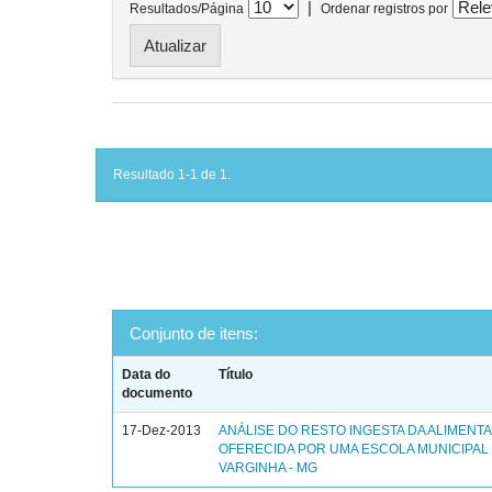
|
Resultados/Página
Ordenar registros por
Resultado 1-1 de 1.
Conjunto de itens:
Data do
Título
documento
17-Dez-2013
ANÁLISE DO RESTO INGESTA DA ALIMENT
OFERECIDA POR UMA ESCOLA MUNICIPAL
VARGINHA - MG