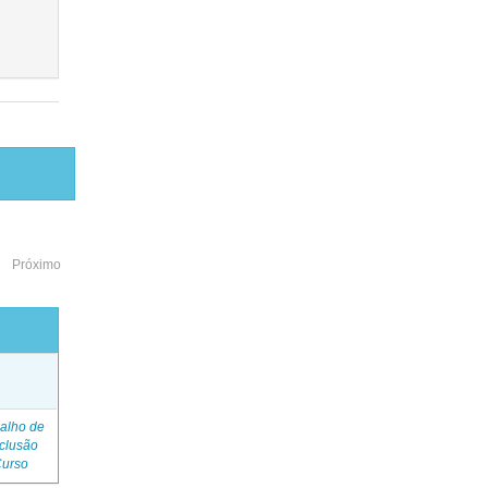
Próximo
o
alho de
clusão
Curso