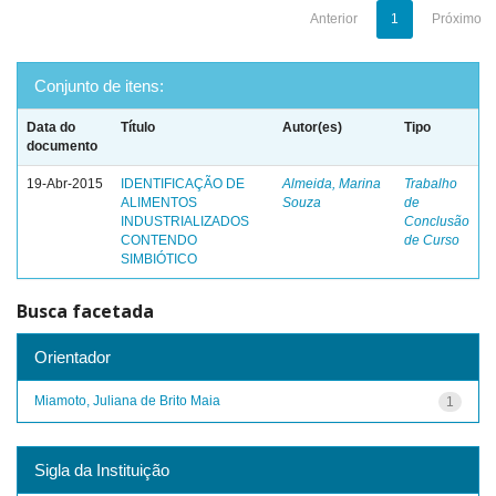
Anterior
1
Próximo
Conjunto de itens:
Data do
Título
Autor(es)
Tipo
documento
19-Abr-2015
IDENTIFICAÇÃO DE
Almeida, Marina
Trabalho
ALIMENTOS
Souza
de
INDUSTRIALIZADOS
Conclusão
CONTENDO
de Curso
SIMBIÓTICO
Busca facetada
Orientador
Miamoto, Juliana de Brito Maia
1
Sigla da Instituição