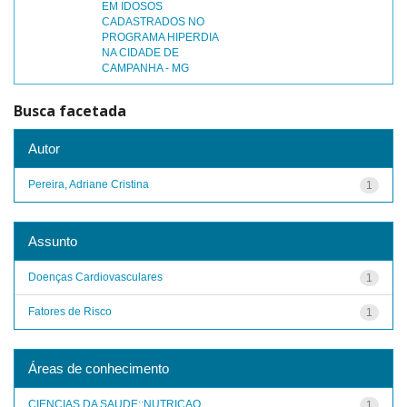
EM IDOSOS
CADASTRADOS NO
PROGRAMA HIPERDIA
NA CIDADE DE
CAMPANHA - MG
Busca facetada
Autor
Pereira, Adriane Cristina
1
Assunto
Doenças Cardiovasculares
1
Fatores de Risco
1
Áreas de conhecimento
CIENCIAS DA SAUDE::NUTRICAO
1