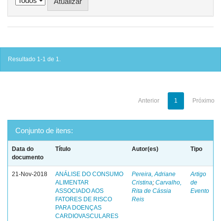
Resultado 1-1 de 1.
Anterior
1
Próximo
Conjunto de itens:
Data do
Título
Autor(es)
Tipo
documento
21-Nov-2018
ANÁLISE DO CONSUMO
Pereira, Adriane
Artigo
ALIMENTAR
Cristina
;
Carvalho,
de
ASSOCIADO AOS
Rita de Cássia
Evento
FATORES DE RISCO
Reis
PARA DOENÇAS
CARDIOVASCULARES