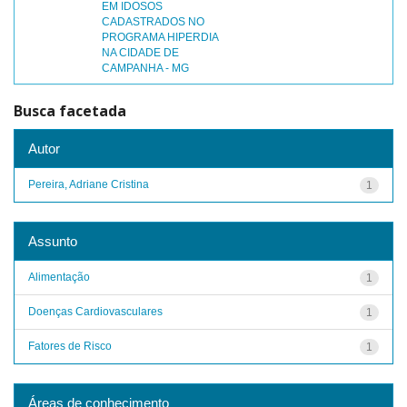
EM IDOSOS
CADASTRADOS NO
PROGRAMA HIPERDIA
NA CIDADE DE
CAMPANHA - MG
Busca facetada
Autor
Pereira, Adriane Cristina
1
Assunto
Alimentação
1
Doenças Cardiovasculares
1
Fatores de Risco
1
Áreas de conhecimento