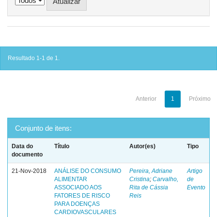
Resultado 1-1 de 1.
Anterior
1
Próximo
Conjunto de itens:
Data do
Título
Autor(es)
Tipo
documento
21-Nov-2018
ANÁLISE DO CONSUMO
Pereira, Adriane
Artigo
ALIMENTAR
Cristina
;
Carvalho,
de
ASSOCIADO AOS
Rita de Cássia
Evento
FATORES DE RISCO
Reis
PARA DOENÇAS
CARDIOVASCULARES