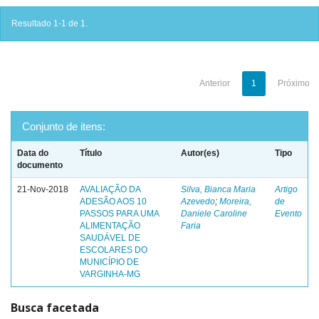
Resultado 1-1 de 1.
Anterior
1
Próximo
Conjunto de itens:
Data do
Título
Autor(es)
Tipo
documento
21-Nov-2018
AVALIAÇÃO DA
Silva, Bianca Maria
Artigo
ADESÃO AOS 10
Azevedo
;
Moreira,
de
PASSOS PARA UMA
Daniele Caroline
Evento
ALIMENTAÇÃO
Faria
SAUDÁVEL DE
ESCOLARES DO
MUNICÍPIO DE
VARGINHA-MG
Busca facetada