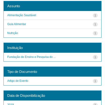
Assunto
Alimentação Saudável
1
Guia Alimentar
1
Nutrição
1
Instituição
Fundação de Ensino e Pesquisa do ...
1
Tipo de Documento
Artigo de Evento
1
Data de Disponibilização
2019
1