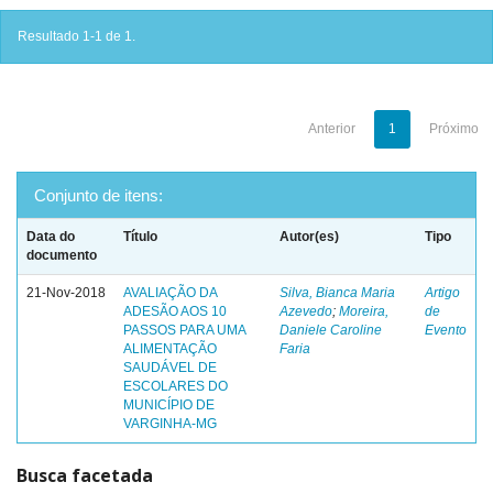
Resultado 1-1 de 1.
Anterior
1
Próximo
Conjunto de itens:
Data do
Título
Autor(es)
Tipo
documento
21-Nov-2018
AVALIAÇÃO DA
Silva, Bianca Maria
Artigo
ADESÃO AOS 10
Azevedo
;
Moreira,
de
PASSOS PARA UMA
Daniele Caroline
Evento
ALIMENTAÇÃO
Faria
SAUDÁVEL DE
ESCOLARES DO
MUNICÍPIO DE
VARGINHA-MG
Busca facetada