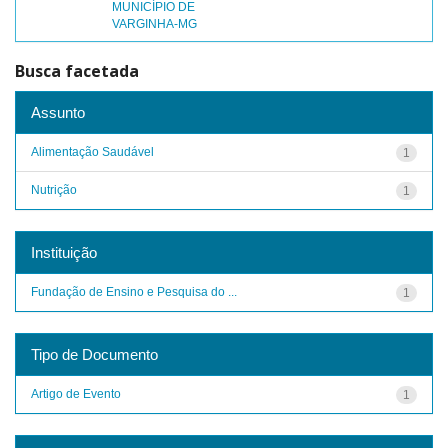
MUNICÍPIO DE
VARGINHA-MG
Busca facetada
Assunto
Alimentação Saudável
1
Nutrição
1
Instituição
Fundação de Ensino e Pesquisa do ...
1
Tipo de Documento
Artigo de Evento
1