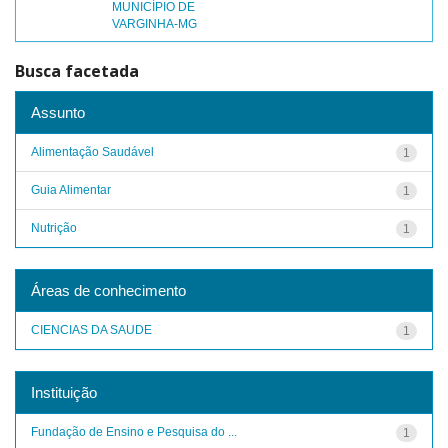
MUNICÍPIO DE
VARGINHA-MG
Busca facetada
Assunto
Alimentação Saudável
1
Guia Alimentar
1
Nutrição
1
Áreas de conhecimento
CIENCIAS DA SAUDE
1
Instituição
Fundação de Ensino e Pesquisa do ...
1