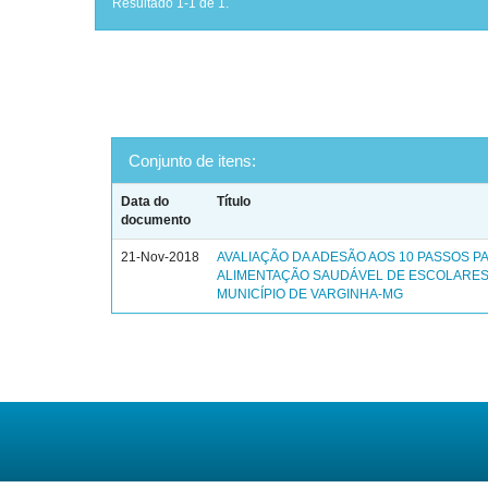
Resultado 1-1 de 1.
Conjunto de itens:
Data do
Título
documento
21-Nov-2018
AVALIAÇÃO DA ADESÃO AOS 10 PASSOS P
ALIMENTAÇÃO SAUDÁVEL DE ESCOLARES
MUNICÍPIO DE VARGINHA-MG