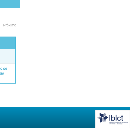
Próximo
o
go de
nto