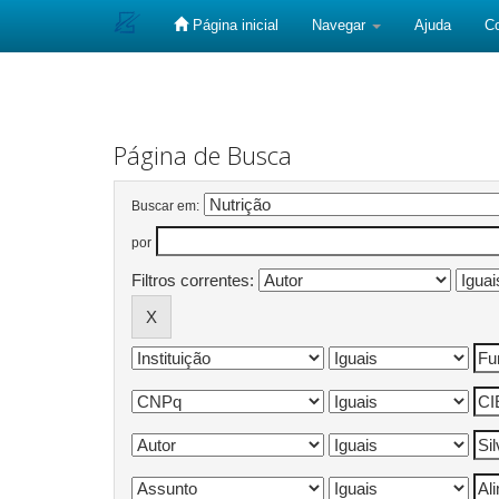
Página inicial
Navegar
Ajuda
C
Skip
navigation
Página de Busca
Buscar em:
por
Filtros correntes: