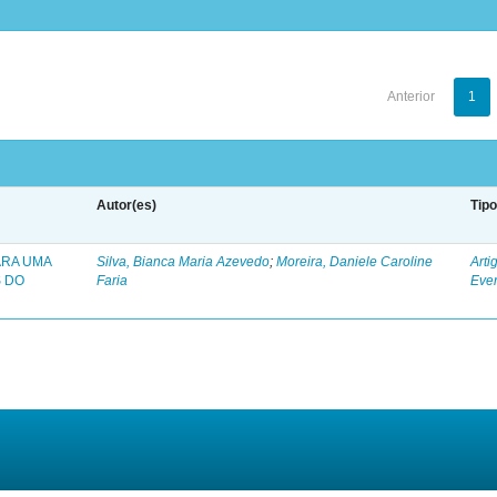
Anterior
1
Autor(es)
Tip
ARA UMA
Silva, Bianca Maria Azevedo
;
Moreira, Daniele Caroline
Arti
 DO
Faria
Eve