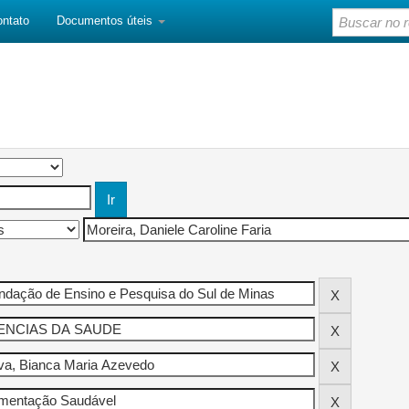
ontato
Documentos úteis