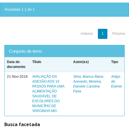
Resultado 1-1 de 1.
Anterior
1
Próximo
Conjunto de itens:
Data do
Título
Autor(es)
Tipo
documento
21-Nov-2018
AVALIAÇÃO DA
Silva, Bianca Maria
Artigo
ADESÃO AOS 10
Azevedo
;
Moreira,
de
PASSOS PARA UMA
Daniele Caroline
Evento
ALIMENTAÇÃO
Faria
SAUDÁVEL DE
ESCOLARES DO
MUNICÍPIO DE
VARGINHA-MG
Busca facetada